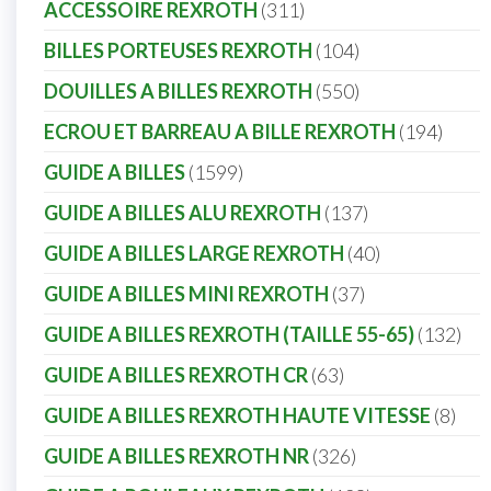
311
ACCESSOIRE REXROTH
311
products
104
BILLES PORTEUSES REXROTH
104
products
550
DOUILLES A BILLES REXROTH
550
products
194
ECROU ET BARREAU A BILLE REXROTH
194
produ
1599
GUIDE A BILLES
1599
products
137
GUIDE A BILLES ALU REXROTH
137
products
40
GUIDE A BILLES LARGE REXROTH
40
products
37
GUIDE A BILLES MINI REXROTH
37
products
132
GUIDE A BILLES REXROTH (TAILLE 55-65)
132
pro
63
GUIDE A BILLES REXROTH CR
63
products
8
GUIDE A BILLES REXROTH HAUTE VITESSE
8
prod
326
GUIDE A BILLES REXROTH NR
326
products