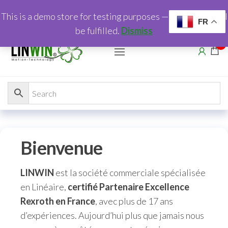
Aller
This is a demo store for testing purposes — no orders shall
au
FR
be fulfilled.
Dismiss
contenu
0
Bienvenue
LINWIN
est la société commerciale spécialisée
en Linéaire,
certifié Partenaire Excellence
Rexroth en France
, avec plus de 17 ans
d’expériences. Aujourd’hui plus que jamais nous