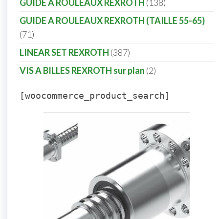
138
GUIDE A ROULEAUX REXROTH
138
products
GUIDE A ROULEAUX REXROTH (TAILLE 55-65)
71
71
products
387
LINEAR SET REXROTH
387
products
2
VIS A BILLES REXROTH sur plan
2
products
[woocommerce_product_search]