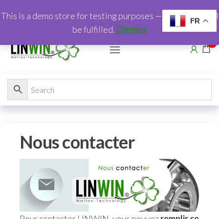
This is a demo store for testing purposes — no orders shall
FR
be fulfilled.
Dismiss
0
Nous contacter
Pour contacter LINWIN, vous pouvez
remplir ce