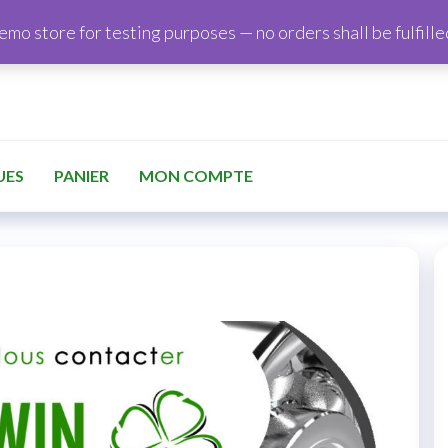
demo store for testing purposes — no orders shall be fulfille
UES
PANIER
MON COMPTE