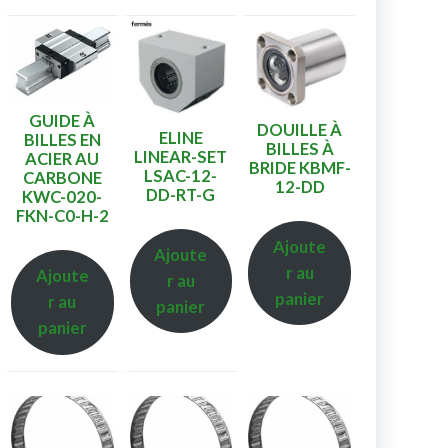
GUIDE À
DOUILLE À
ELINE
BILLES EN
BILLES À
LINEAR-SET
ACIER AU
BRIDE KBMF-
LSAC-12-
CARBONE
12-DD
DD-RT-G
KWC-020-
FKN-C0-H-2
Ajoute
Ajoute
r au
Ajoute
r au
panier
r au
panier
panier