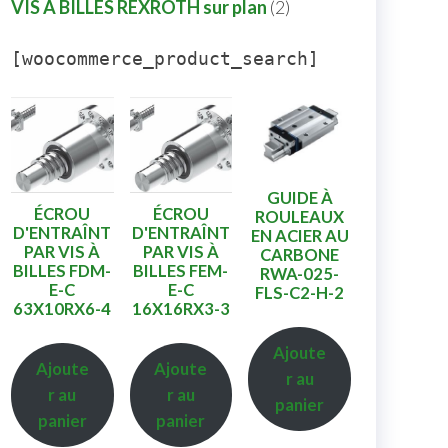
VIS A BILLES REXROTH sur plan
2
[woocommerce_product_search]
GUIDE À
ÉCROU
ÉCROU
ROULEAUX
D'ENTRAÎNT
D'ENTRAÎNT
EN ACIER AU
PAR VIS À
PAR VIS À
CARBONE
BILLES FDM-
BILLES FEM-
RWA-025-
E-C
E-C
FLS-C2-H-2
63X10RX6-4
16X16RX3-3
Ajoute
Ajoute
Ajoute
r au
r au
r au
panier
panier
panier