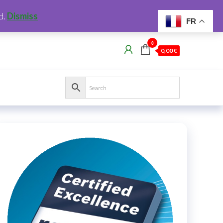
d.
Dismiss
FR
0
0,00 €