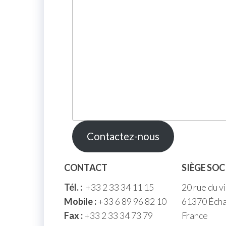
Contactez-nous
CONTACT
SIÈGE SOC
Tél. :
+33 2 33 34 11 15
20 rue du v
Mobile :
+33 6 89 96 82 10
61370 Écha
Fax :
+33 2 33 34 73 79
France