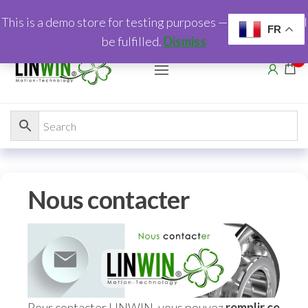
This is a demo store for testing purposes — no orders shall
FR
be fulfilled.
Dismiss
0
Nous contacter
Pour contacter LINWIN, vous pouvez
remplir ce