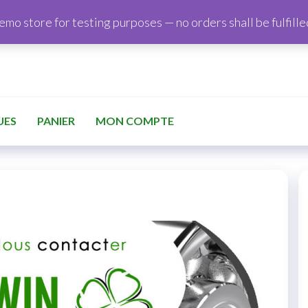
demo store for testing purposes — no orders shall be fulfille
UES
PANIER
MON COMPTE