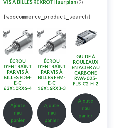
VIS A BILLES REXROTH sur plan
2
[woocommerce_product_search]
GUIDE À
ÉCROU
ÉCROU
ROULEAUX
D'ENTRAÎNT
D'ENTRAÎNT
EN ACIER AU
PAR VIS À
PAR VIS À
CARBONE
BILLES FDM-
BILLES FEM-
RWA-025-
E-C
E-C
FLS-C2-H-2
63X10RX6-4
16X16RX3-3
Ajoute
Ajoute
Ajoute
r au
r au
r au
panier
panier
panier