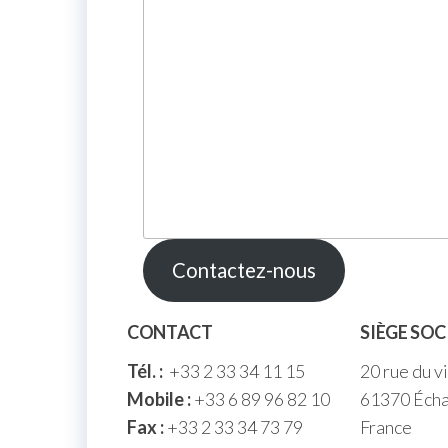
Contactez-nous
CONTACT
SIÈGE SOC
Tél. :
+33 2 33 34 11 15
20 rue du v
Mobile :
+33 6 89 96 82 10
61370 Écha
Fax :
+33 2 33 34 73 79
France