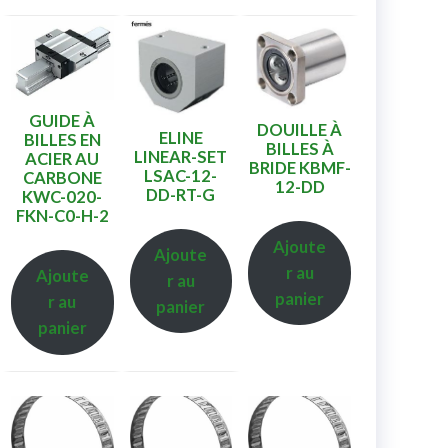
GUIDE À
DOUILLE À
ELINE
BILLES EN
BILLES À
LINEAR-SET
ACIER AU
BRIDE KBMF-
LSAC-12-
CARBONE
12-DD
DD-RT-G
KWC-020-
FKN-C0-H-2
Ajoute
Ajoute
r au
Ajoute
r au
panier
r au
panier
panier