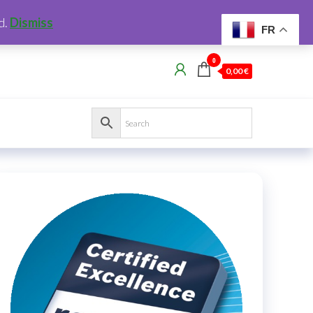
d.
Dismiss
FR
0
0,00 €