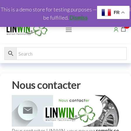
This is a demo store for testing purposes — no orders shall
FR
be fulfilled.
Dismiss
0
Nous contacter
Pour contacter LINWIN, vous pouvez
remplir ce