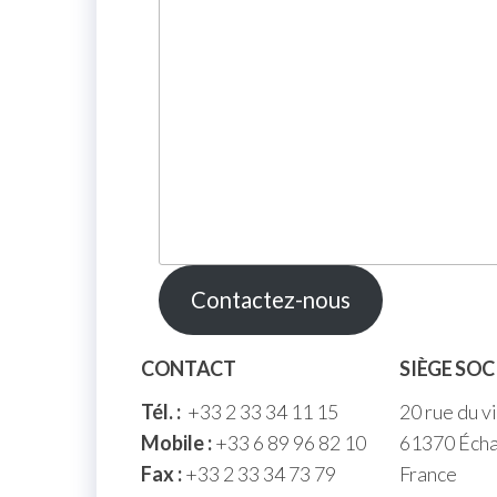
Contactez-nous
CONTACT
SIÈGE SOC
Tél. :
+33 2 33 34 11 15
20 rue du v
Mobile :
+33 6 89 96 82 10
61370 Écha
Fax :
+33 2 33 34 73 79
France