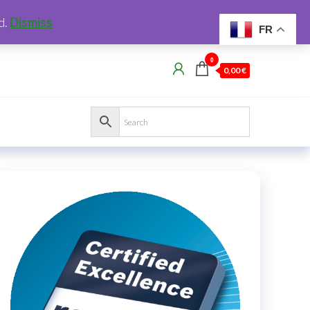
d.
Dismiss
FR
0
0,00 €