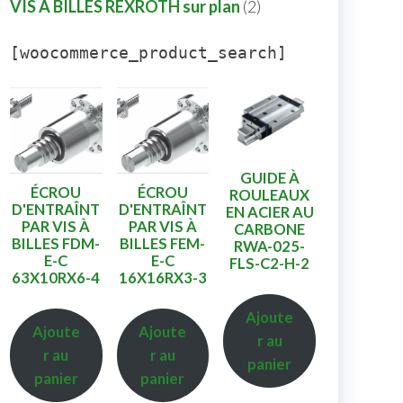
VIS A BILLES REXROTH sur plan
2
[woocommerce_product_search]
GUIDE À
ÉCROU
ÉCROU
ROULEAUX
D'ENTRAÎNT
D'ENTRAÎNT
EN ACIER AU
PAR VIS À
PAR VIS À
CARBONE
BILLES FDM-
BILLES FEM-
RWA-025-
E-C
E-C
FLS-C2-H-2
63X10RX6-4
16X16RX3-3
Ajoute
Ajoute
Ajoute
r au
r au
r au
panier
panier
panier