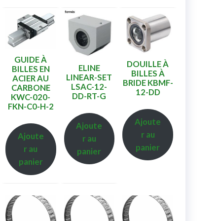
GUIDE À
DOUILLE À
ELINE
BILLES EN
BILLES À
LINEAR-SET
ACIER AU
BRIDE KBMF-
LSAC-12-
CARBONE
12-DD
DD-RT-G
KWC-020-
FKN-C0-H-2
Ajoute
Ajoute
r au
Ajoute
r au
panier
r au
panier
panier