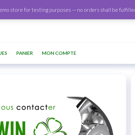
demo store for testing purposes — no orders shall be fulfille
UES
PANIER
MON COMPTE