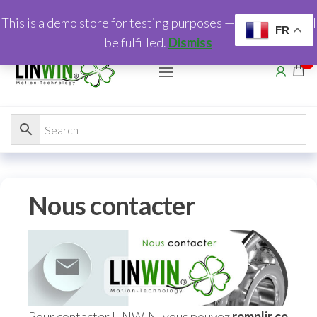
This is a demo store for testing purposes — no orders shall
FR
be fulfilled.
Dismiss
0
Nous contacter
Pour contacter LINWIN, vous pouvez
remplir ce