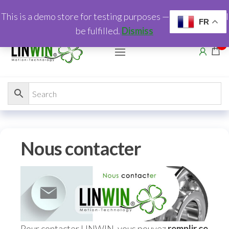
This is a demo store for testing purposes — no orders shall
FR
be fulfilled.
Dismiss
0
Nous contacter
Pour contacter LINWIN, vous pouvez
remplir ce