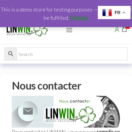
This is a demo store for testing purposes — no orders shall
FR
be fulfilled.
Dismiss
0
Nous contacter
Pour contacter LINWIN, vous pouvez
remplir ce