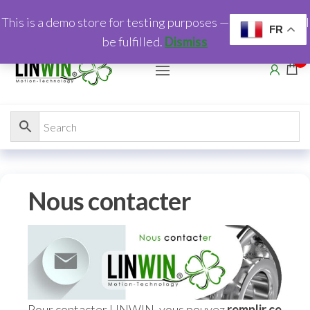
This is a demo store for testing purposes — no orders shall
FR
be fulfilled.
Dismiss
0
Nous contacter
Pour contacter LINWIN, vous pouvez
remplir ce