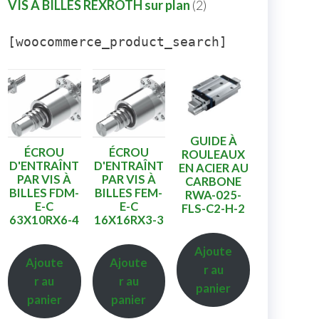
VIS A BILLES REXROTH sur plan
2
[woocommerce_product_search]
GUIDE À
ÉCROU
ÉCROU
ROULEAUX
D'ENTRAÎNT
D'ENTRAÎNT
EN ACIER AU
PAR VIS À
PAR VIS À
CARBONE
BILLES FDM-
BILLES FEM-
RWA-025-
E-C
E-C
FLS-C2-H-2
63X10RX6-4
16X16RX3-3
Ajoute
Ajoute
Ajoute
r au
r au
r au
panier
panier
panier