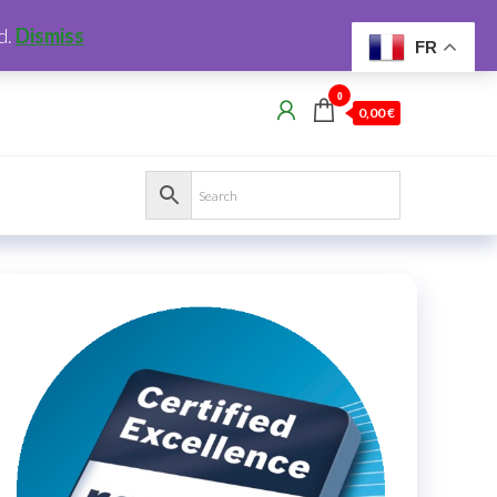
d.
Dismiss
FR
0
0,00 €