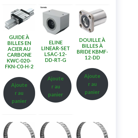
GUIDE À
DOUILLE À
ELINE
BILLES EN
BILLES À
LINEAR-SET
ACIER AU
BRIDE KBMF-
LSAC-12-
CARBONE
12-DD
DD-RT-G
KWC-020-
FKN-C0-H-2
Ajoute
Ajoute
r au
Ajoute
r au
panier
r au
panier
panier