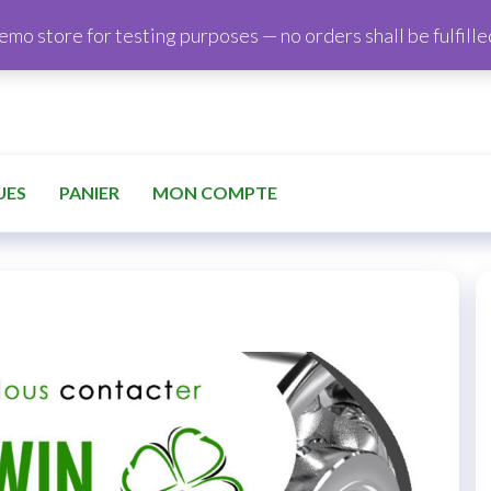
demo store for testing purposes — no orders shall be fulfille
UES
PANIER
MON COMPTE