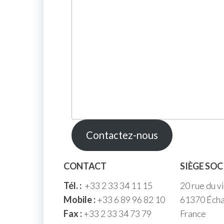
Contactez-nous
CONTACT
SIÈGE SOC
Tél. :
+33 2 33 34 11 15
20 rue du v
Mobile :
+33 6 89 96 82 10
61370 Écha
Fax :
+33 2 33 34 73 79
France