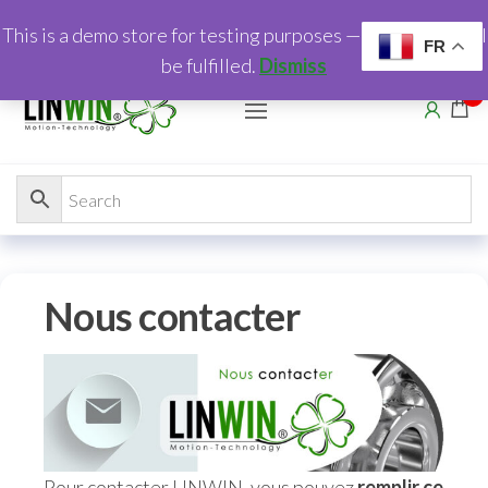
This is a demo store for testing purposes — no orders shall
FR
be fulfilled.
Dismiss
0
Nous contacter
Pour contacter LINWIN, vous pouvez
remplir ce