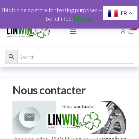
This is a demo store for testing purposes — no orders shall
FR
be fulfilled.
Dismiss
0
Nous contacter
Pour contacter LINWIN, vous pouvez
remplir ce