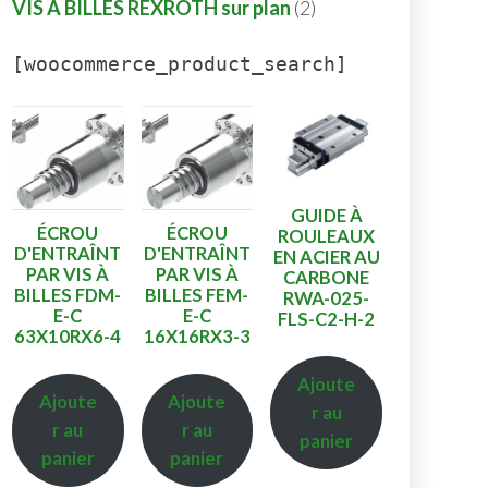
VIS A BILLES REXROTH sur plan
2
[woocommerce_product_search]
GUIDE À
ÉCROU
ÉCROU
ROULEAUX
D'ENTRAÎNT
D'ENTRAÎNT
EN ACIER AU
PAR VIS À
PAR VIS À
CARBONE
BILLES FDM-
BILLES FEM-
RWA-025-
E-C
E-C
FLS-C2-H-2
63X10RX6-4
16X16RX3-3
Ajoute
Ajoute
Ajoute
r au
r au
r au
panier
panier
panier