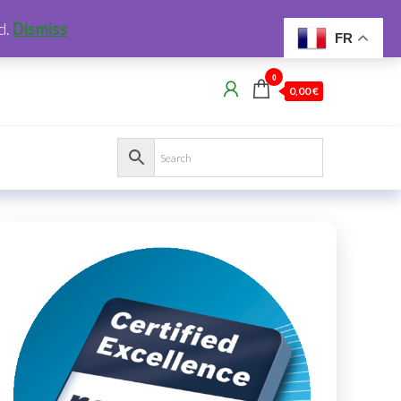
d.
Dismiss
FR
0
0,00 €