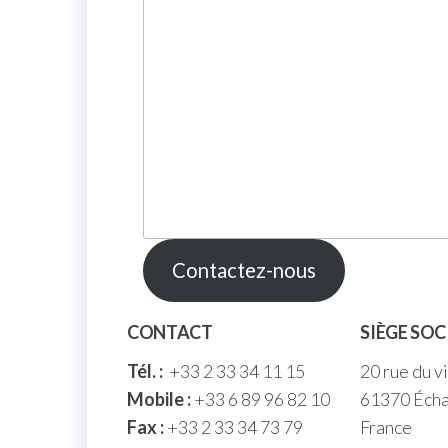
Contactez-nous
CONTACT
SIÈGE SOC
Tél. :
+33 2 33 34 11 15
20 rue du v
Mobile :
+33 6 89 96 82 10
61370 Écha
Fax :
+33 2 33 34 73 79
France