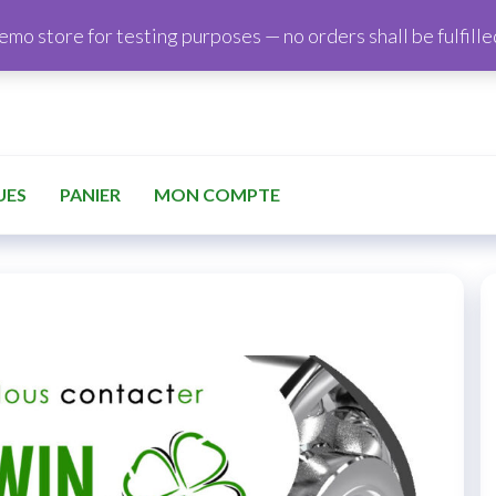
demo store for testing purposes — no orders shall be fulfille
UES
PANIER
MON COMPTE