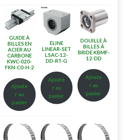
GUIDE À
DOUILLE À
ELINE
BILLES EN
BILLES À
LINEAR-SET
ACIER AU
BRIDE KBMF-
LSAC-12-
CARBONE
12-DD
DD-RT-G
KWC-020-
FKN-C0-H-2
Ajoute
Ajoute
r au
Ajoute
r au
panier
r au
panier
panier