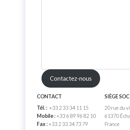
Contactez-nous
CONTACT
SIÈGE SOC
Tél. :
+33 2 33 34 11 15
20 rue du v
Mobile :
+33 6 89 96 82 10
61370 Écha
Fax :
+33 2 33 34 73 79
France