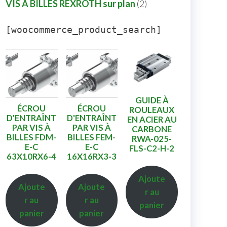
VIS A BILLES REXROTH sur plan
2
[woocommerce_product_search]
GUIDE À
ÉCROU
ÉCROU
ROULEAUX
D'ENTRAÎNT
D'ENTRAÎNT
EN ACIER AU
PAR VIS À
PAR VIS À
CARBONE
BILLES FDM-
BILLES FEM-
RWA-025-
E-C
E-C
FLS-C2-H-2
63X10RX6-4
16X16RX3-3
Ajoute
Ajoute
Ajoute
r au
r au
r au
panier
panier
panier