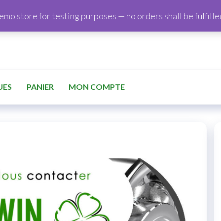
demo store for testing purposes — no orders shall be fulfille
UES
PANIER
MON COMPTE