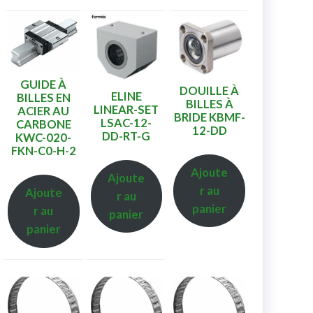
GUIDE À
DOUILLE À
ELINE
BILLES EN
BILLES À
LINEAR-SET
ACIER AU
BRIDE KBMF-
LSAC-12-
CARBONE
12-DD
DD-RT-G
KWC-020-
FKN-C0-H-2
Ajoute
Ajoute
r au
Ajoute
r au
panier
r au
panier
panier