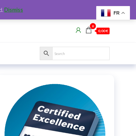
d.
Dismiss
FR
0
0,00 €