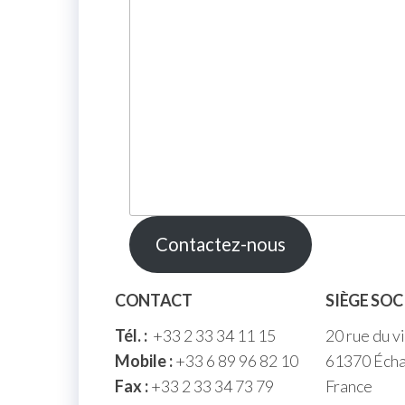
Contactez-nous
CONTACT
SIÈGE SOC
Tél. :
+33 2 33 34 11 15
20 rue du v
Mobile :
+33 6 89 96 82 10
61370 Écha
Fax :
+33 2 33 34 73 79
France