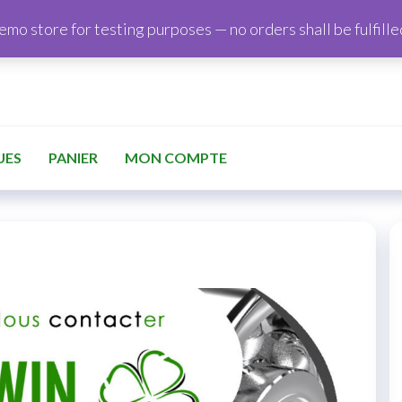
demo store for testing purposes — no orders shall be fulfille
UES
PANIER
MON COMPTE