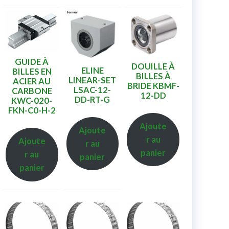
GUIDE À
DOUILLE À
ELINE
BILLES EN
BILLES À
LINEAR-SET
ACIER AU
BRIDE KBMF-
LSAC-12-
CARBONE
12-DD
DD-RT-G
KWC-020-
FKN-C0-H-2
Ajoute
Ajoute
r au
Ajoute
r au
panier
r au
panier
panier