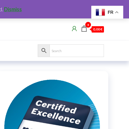
d.
Dismiss
FR
0
0,00 €