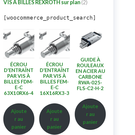
VIS A BILLES REXROTH sur plan
2
[woocommerce_product_search]
GUIDE À
ÉCROU
ÉCROU
ROULEAUX
D'ENTRAÎNT
D'ENTRAÎNT
EN ACIER AU
PAR VIS À
PAR VIS À
CARBONE
BILLES FDM-
BILLES FEM-
RWA-025-
E-C
E-C
FLS-C2-H-2
63X10RX6-4
16X16RX3-3
Ajoute
Ajoute
Ajoute
r au
r au
r au
panier
panier
panier