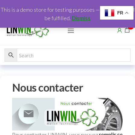
This is a demo store for testing purposes — no orders shall
FR
be fulfilled.
Dismiss
0
Nous contacter
Pour contacter LINWIN, vous pouvez
remplir ce