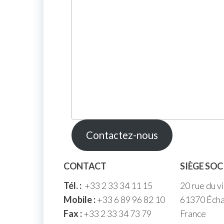
Contactez-nous
CONTACT
SIÈGE SOC
Tél. :
+33 2 33 34 11 15
20 rue du v
Mobile :
+33 6 89 96 82 10
61370 Écha
Fax :
+33 2 33 34 73 79
France