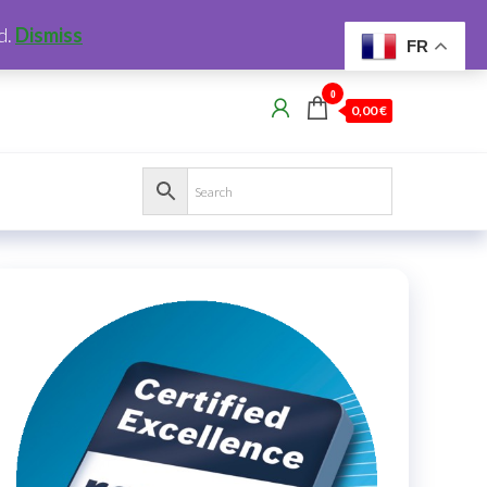
d.
Dismiss
FR
0
0,00 €