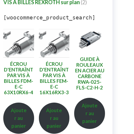
VIS A BILLES REXROTH sur plan
2
[woocommerce_product_search]
GUIDE À
ÉCROU
ÉCROU
ROULEAUX
D'ENTRAÎNT
D'ENTRAÎNT
EN ACIER AU
PAR VIS À
PAR VIS À
CARBONE
BILLES FDM-
BILLES FEM-
RWA-025-
E-C
E-C
FLS-C2-H-2
63X10RX6-4
16X16RX3-3
Ajoute
Ajoute
Ajoute
r au
r au
r au
panier
panier
panier