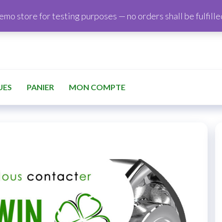
demo store for testing purposes — no orders shall be fulfille
UES
PANIER
MON COMPTE