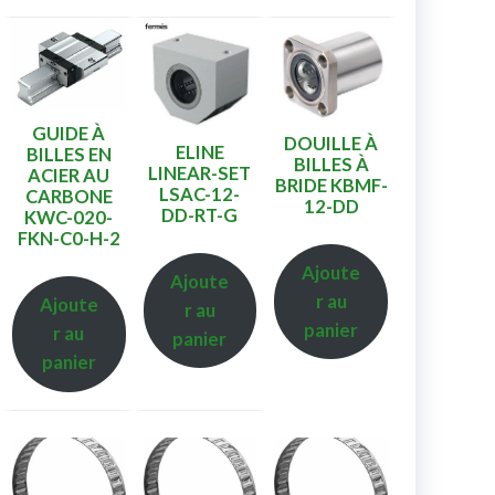
GUIDE À
DOUILLE À
ELINE
BILLES EN
BILLES À
LINEAR-SET
ACIER AU
BRIDE KBMF-
LSAC-12-
CARBONE
12-DD
DD-RT-G
KWC-020-
FKN-C0-H-2
Ajoute
Ajoute
r au
Ajoute
r au
panier
r au
panier
panier