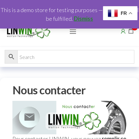
This is a demo store for testing purposes — no orders shall
FR
be fulfilled.
Dismiss
0
Nous contacter
Pour contacter LINWIN, vous pouvez
remplir ce