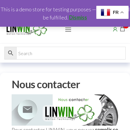
This is a demo store for testing purposes — no orders shall
FR
be fulfilled.
Dismiss
0
Nous contacter
Pour contacter LINWIN, vous pouvez
remplir ce