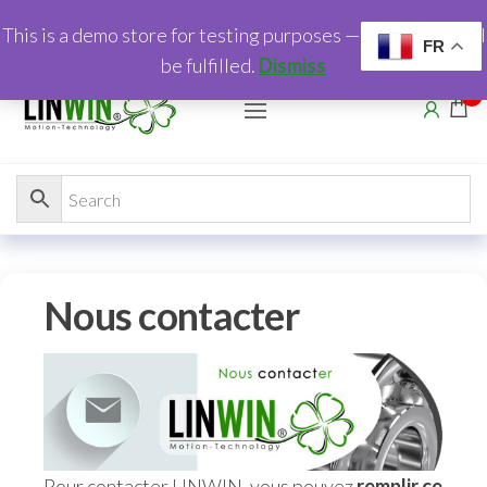
This is a demo store for testing purposes — no orders shall
FR
be fulfilled.
Dismiss
0
Nous contacter
Pour contacter LINWIN, vous pouvez
remplir ce