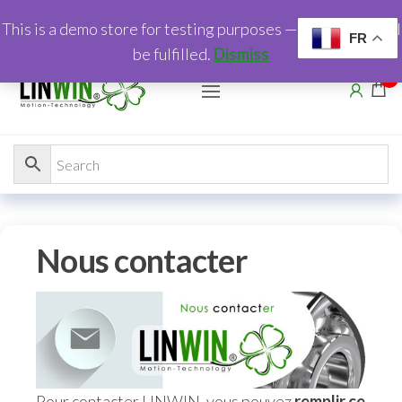
This is a demo store for testing purposes — no orders shall
FR
be fulfilled.
Dismiss
0
Nous contacter
Pour contacter LINWIN, vous pouvez
remplir ce