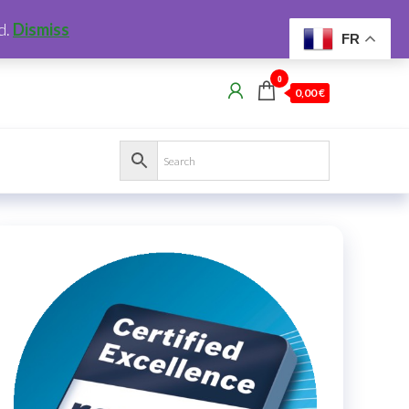
d.
Dismiss
FR
0
0,00 €