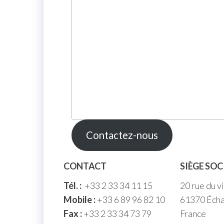
Contactez-nous
CONTACT
SIÈGE SOC
Tél. :
+33 2 33 34 11 15
20 rue du v
Mobile :
+33 6 89 96 82 10
61370 Écha
Fax :
+33 2 33 34 73 79
France