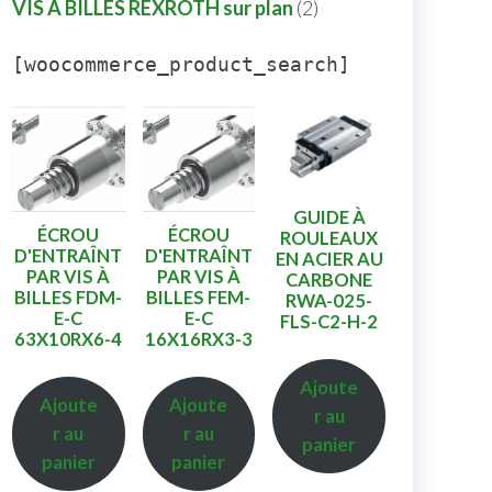
VIS A BILLES REXROTH sur plan
2
[woocommerce_product_search]
GUIDE À
ÉCROU
ÉCROU
ROULEAUX
D'ENTRAÎNT
D'ENTRAÎNT
EN ACIER AU
PAR VIS À
PAR VIS À
CARBONE
BILLES FDM-
BILLES FEM-
RWA-025-
E-C
E-C
FLS-C2-H-2
63X10RX6-4
16X16RX3-3
Ajoute
Ajoute
Ajoute
r au
r au
r au
panier
panier
panier