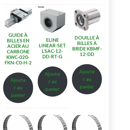
GUIDE À
DOUILLE À
ELINE
BILLES EN
BILLES À
LINEAR-SET
ACIER AU
BRIDE KBMF-
LSAC-12-
CARBONE
12-DD
DD-RT-G
KWC-020-
FKN-C0-H-2
Ajoute
Ajoute
r au
Ajoute
r au
panier
r au
panier
panier