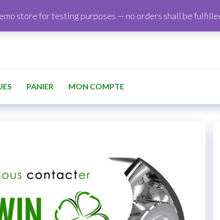
demo store for testing purposes — no orders shall be fulfille
UES
PANIER
MON COMPTE