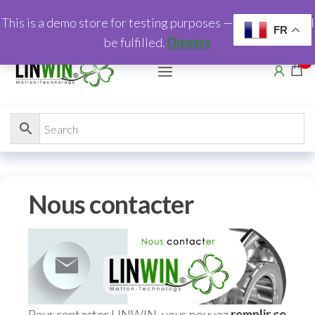
This is a demo store for testing purposes — no orders shall
FR
be fulfilled.
Dismiss
0
Nous contacter
Pour contacter LINWIN, vous pouvez
remplir ce