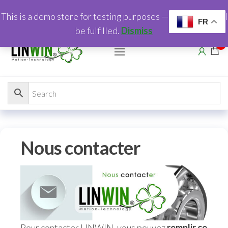
This is a demo store for testing purposes — no orders shall
FR
be fulfilled.
Dismiss
0
Nous contacter
Pour contacter LINWIN, vous pouvez
remplir ce