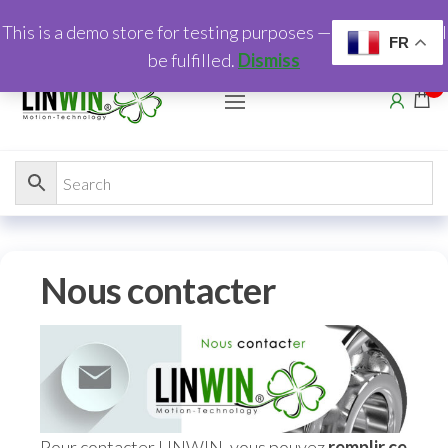
This is a demo store for testing purposes — no orders shall
FR
be fulfilled.
Dismiss
0
Nous contacter
Pour contacter LINWIN, vous pouvez
remplir ce