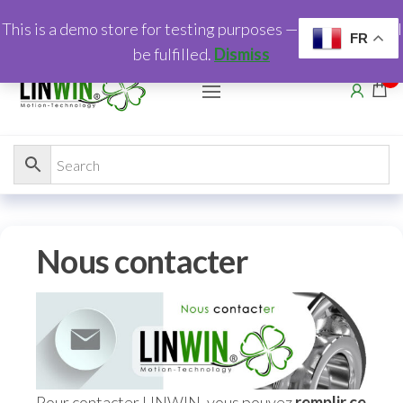
This is a demo store for testing purposes — no orders shall
FR
be fulfilled.
Dismiss
0
Nous contacter
Pour contacter LINWIN, vous pouvez
remplir ce