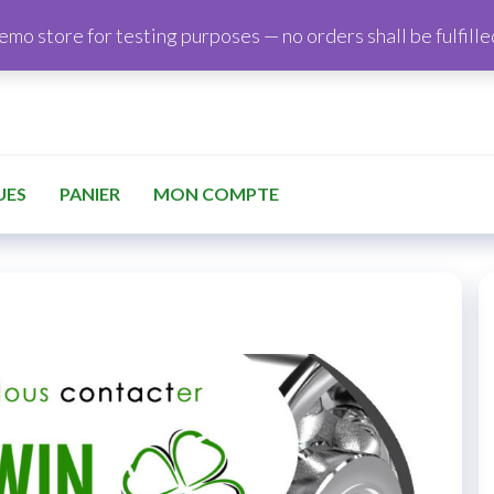
demo store for testing purposes — no orders shall be fulfille
UES
PANIER
MON COMPTE