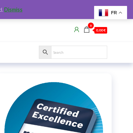
d.
Dismiss
FR
0
0,00 €