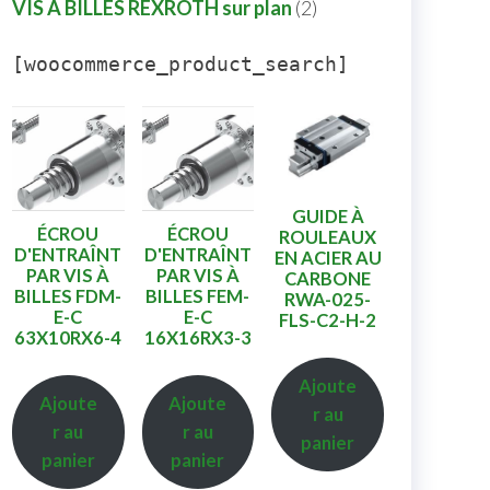
VIS A BILLES REXROTH sur plan
2
[woocommerce_product_search]
GUIDE À
ÉCROU
ÉCROU
ROULEAUX
D'ENTRAÎNT
D'ENTRAÎNT
EN ACIER AU
PAR VIS À
PAR VIS À
CARBONE
BILLES FDM-
BILLES FEM-
RWA-025-
E-C
E-C
FLS-C2-H-2
63X10RX6-4
16X16RX3-3
Ajoute
Ajoute
Ajoute
r au
r au
r au
panier
panier
panier