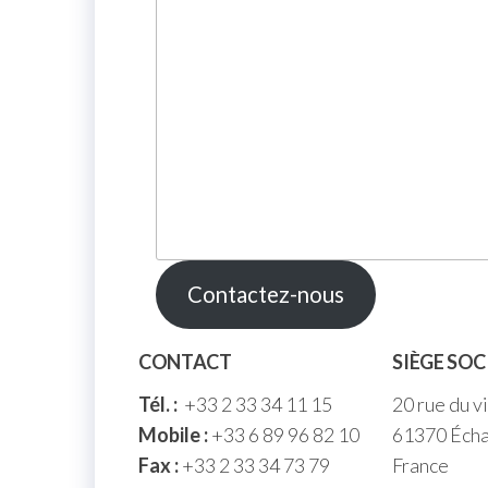
Contactez-nous
CONTACT
SIÈGE SOC
Tél. :
+33 2 33 34 11 15
20 rue du v
Mobile :
+33 6 89 96 82 10
61370 Écha
Fax :
+33 2 33 34 73 79
France