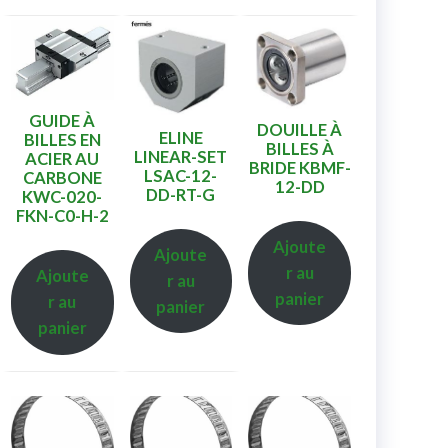
GUIDE À
DOUILLE À
ELINE
BILLES EN
BILLES À
LINEAR-SET
ACIER AU
BRIDE KBMF-
LSAC-12-
CARBONE
12-DD
DD-RT-G
KWC-020-
FKN-C0-H-2
Ajoute
Ajoute
r au
Ajoute
r au
panier
r au
panier
panier