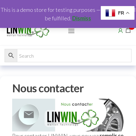
This is a demo store for testing purposes — no orders shall
FR
be fulfilled.
Dismiss
0
Nous contacter
Pour contacter LINWIN, vous pouvez
remplir ce