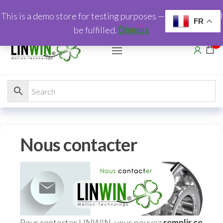
This is a demo store for testing purposes — no orders shall
FR
be fulfilled.
Dismiss
0
Nous contacter
Pour contacter LINWIN, vous pouvez
remplir ce