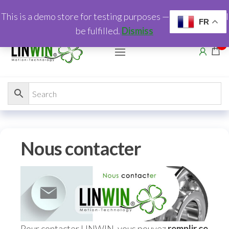
This is a demo store for testing purposes — no orders shall
FR
be fulfilled.
Dismiss
0
Nous contacter
Pour contacter LINWIN, vous pouvez
remplir ce