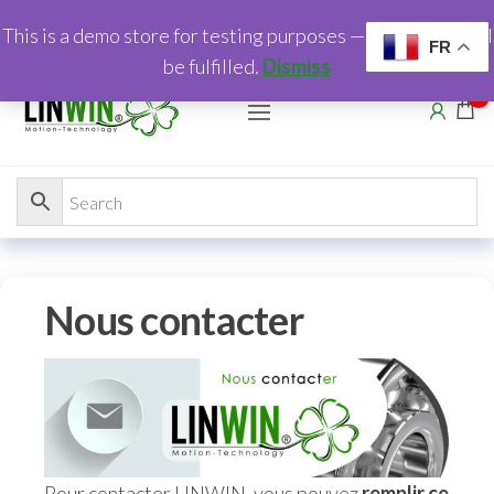
This is a demo store for testing purposes — no orders shall
FR
be fulfilled.
Dismiss
0
Nous contacter
Pour contacter LINWIN, vous pouvez
remplir ce