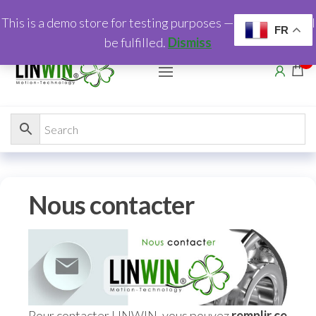
This is a demo store for testing purposes — no orders shall
FR
be fulfilled.
Dismiss
0
Nous contacter
Pour contacter LINWIN, vous pouvez
remplir ce