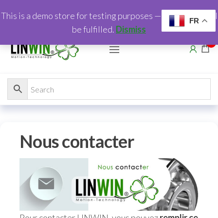
This is a demo store for testing purposes — no orders shall
FR
be fulfilled.
Dismiss
0
Nous contacter
Pour contacter LINWIN, vous pouvez
remplir ce