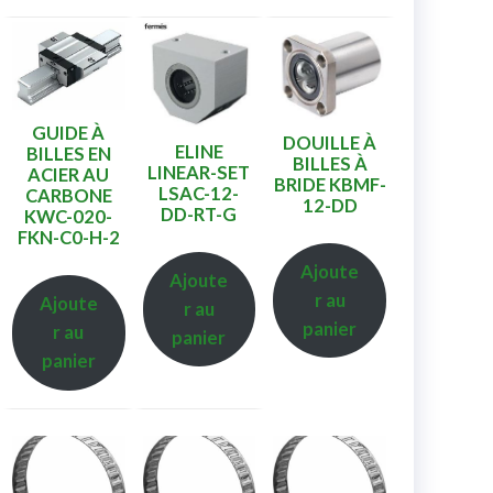
GUIDE À
DOUILLE À
ELINE
BILLES EN
BILLES À
LINEAR-SET
ACIER AU
BRIDE KBMF-
LSAC-12-
CARBONE
12-DD
DD-RT-G
KWC-020-
FKN-C0-H-2
Ajoute
Ajoute
r au
Ajoute
r au
panier
r au
panier
panier