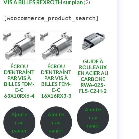
VIS A BILLES REXROTH sur plan
2
[woocommerce_product_search]
GUIDE À
ÉCROU
ÉCROU
ROULEAUX
D'ENTRAÎNT
D'ENTRAÎNT
EN ACIER AU
PAR VIS À
PAR VIS À
CARBONE
BILLES FDM-
BILLES FEM-
RWA-025-
E-C
E-C
FLS-C2-H-2
63X10RX6-4
16X16RX3-3
Ajoute
Ajoute
Ajoute
r au
r au
r au
panier
panier
panier