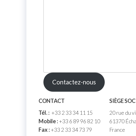
Contactez-nous
CONTACT
SIÈGE SOC
Tél. :
+33 2 33 34 11 15
20 rue du v
Mobile :
+33 6 89 96 82 10
61370 Écha
Fax :
+33 2 33 34 73 79
France