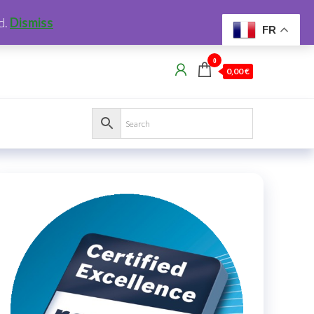
d.
Dismiss
FR
0
0,00 €