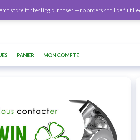
demo store for testing purposes — no orders shall be fulfille
UES
PANIER
MON COMPTE