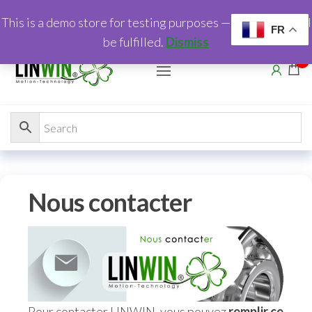
This is a demo store for testing purposes — no orders shall
FR
be fulfilled.
Dismiss
0
Nous contacter
Pour contacter LINWIN, vous pouvez
remplir ce